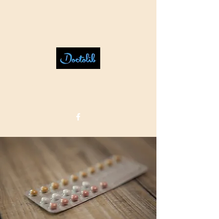
Axelle NEISS -
Sage-
femme
sf.neissaxelle@gmail.com
(non sécurisé)
07.86.49.69.01